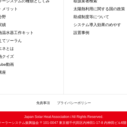
ラーシステムの種類としくみ
取扱業者検索
・メリット
太陽熱利用に関する国の政策
分野
助成制度等について
実績
システム導入効果のめやす
熱温水器工作キット
設置事例
えてソーラん
エネとは
熱クイズ
Tube動画
講座
免責事項
プライバシーポリシー
Japan Solar Heat Association / All Rights Reserved.
ラーシステム振興協会 〒101-0047 東京都千代田区内神田1-17-8 内神田ビル6階 03-