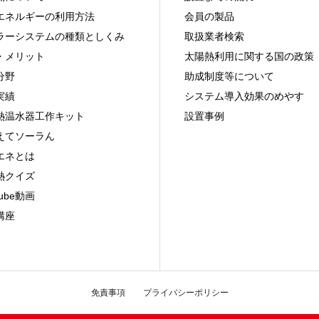
エネルギーの利用方法
会員の製品
ラーシステムの種類としくみ
取扱業者検索
・メリット
太陽熱利用に関する国の政策
分野
助成制度等について
実績
システム導入効果のめやす
熱温水器工作キット
設置事例
えてソーラん
エネとは
熱クイズ
Tube動画
講座
免責事項
プライバシーポリシー