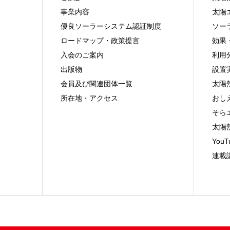
事業内容
太陽
優良ソーラーシステム認証制度
ソー
ロードマップ・政策提言
効果
入会のご案内
利用
出版物
設置
会員及び関連団体一覧
太陽
所在地・アクセス
おし
そら
太陽
You
連載