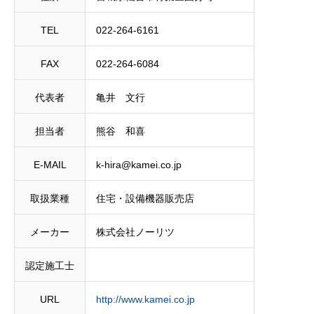
TEL
022-264-6161
FAX
022-264-6084
代表者
亀井 文行
担当者
熊谷 和喜
E-MAIL
k-hira@kamei.co.jp
取扱業種
住宅・設備機器販売店
メーカー
株式会社ノーリツ
認定施工士
URL
http://www.kamei.co.jp