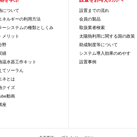
熱について
設置までの流れ
エネルギーの利用方法
会員の製品
ラーシステムの種類としくみ
取扱業者検索
・メリット
太陽熱利用に関する国の政策
分野
助成制度等について
実績
システム導入効果のめやす
熱温水器工作キット
設置事例
えてソーラん
エネとは
熱クイズ
Tube動画
講座