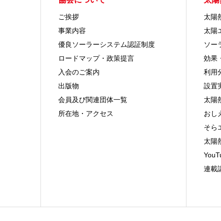
ご挨拶
太陽
事業内容
太陽
優良ソーラーシステム認証制度
ソー
ロードマップ・政策提言
効果
入会のご案内
利用
出版物
設置
会員及び関連団体一覧
太陽
所在地・アクセス
おし
そら
太陽
You
連載