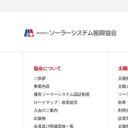
協会について
太陽
ご挨拶
太陽
事業内容
太陽
優良ソーラーシステム認証制度
ソー
ロードマップ・政策提言
効果
入会のご案内
利用
出版物
設置
会員及び関連団体一覧
太陽